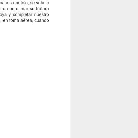
a a su antojo, se veía la
rda en el mar se tratara
a nuestros
boya y completar nuestro
 general de
ve, en toma aérea, cuando