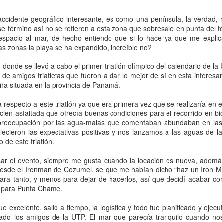
cente falta se retiró contento de haber logrado una rápida atenc
eflexionando, de hecho por esa razón no hice ningún reclamo,
cidente geográfico interesante, es como una península, la verdad, 
 desenvolvía en una clara falta de respeto hacia otra persona. 
se término así no se refieren a esta zona que sobresale en punta del 
omos “debemos” atender a la “ley del más fuerte”, el que actúe
e espacio al mar, de hecho entiendo que si lo hace ya que me expli
 señor fue el “depredador más rápido” y se quedó con la “presa”
as zonas la playa se ha expandido, increíble no?
 y perdí en la batalla. En el mundo de los humanos y en especial
 fui el “pendejo”.
 donde se llevó a cabo el primer triatlón olímpico del calendario de l
sa cultura basada en el principio del más fuerte, como si d
 de amigos triatletas que fueron a dar lo mejor de sí en esta interes
ctado a nuestros países me doy cuenta del por qué estamos co
ña situada en la provincia de Panamá.
que se repetía una y otra vez en mi casa y en mi colegio, “tu
 otro”. Así crecí y así me educaron, hoy, muchos años después m
 respecto a este triatlón ya que era primera vez que se realizaría en
tra cultura, que la formación que prevalecía entre muchos jó
ecién asfaltada que ofrecía buenas condiciones para el recorrido en bic
cho, no sea pendejo, no se deje joder” y la frase que yo aprend
 preocupación por las agua-malas que comentaban abundaban en las 
o la situación de mi país razono que no hay mejor explicación qu
valecieron las expectativas positivas y nos lanzamos a las aguas de l
uestra degradación como sociedad, y no solo en lo económico s
 de este triatlón.
tendido a destiempo, según mi derecho de llegada, y con mi 
sar el evento, siempre me gusta cuando la locación es nueva, adem
ar de minutos después del que faltó el respeto a una sencilla
, desde el Ironman de Cozumel, se que me habían dicho “haz un Iron M
“pendeja” o sin importancia y me fui pensando, “mi mejor dese
ara tanto, y menos para dejar de hacerlos, así que decidí acabar con 
vertir el nivel de educación que brindamos a nuestros niños y j
i para Punta Chame.
espeto del derecho ajeno, única manera sostenible que encu
ue excelente, salió a tiempo, la logística y todo fue planificado y ejec
der progresar en todos los ámbitos, económico, cultural, ent
ado los amigos de la UTP. El mar que parecía tranquilo cuando nos
ino animal del más fuerte, no tendremos posibilidad de prog