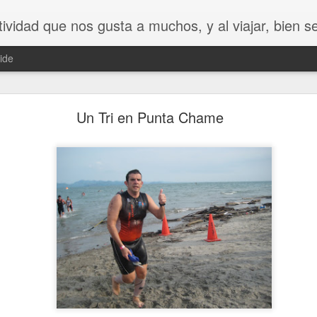
 al viajar, bien sea por trabajo, por placer o por una competencia, tenemos todo un mundo por correr. Acá pretendo compartir los lugares donde he 
ide
año nuevo. Mis deseos para un mejor 2019
Un Tri en Punta Chame
fuera sin dejar por escrito algunas de mis ideas en este espa
satendí durante todo este año que termina. Así que me animé 
oy 31 de Diciembre y no dejar que mi desatendido blog tenga el a
ndo la ropa para celebrar el fin de año, un señor llega después
e yo. Sin embargo, en un gesto de evidente apuro, coloca su r
 ser atendido lo más pronto posible. Yo no estaba apurado, y no 
evitar una evidente falta de educación en adelantarse a mi aten
una forma reconocía que yo estaba primero y así dejar el a
primera oportunidad que tuvo para entregar el recibo lo hizo y f
hubiese intervenido diciendo, “disculpe, yo estoy antes que uste
observé, ahora de forma más acusadora, en esta oportunidad 
continuara. Fue atendido primero que yo, y sin ningún gesto de