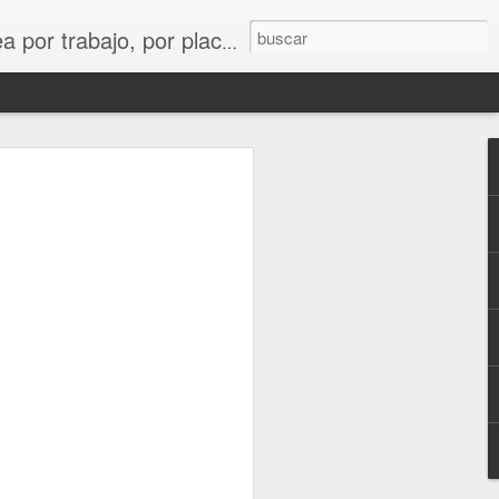
corrido y espero recibir sus comentarios e historias de los suyos.
cio que por
a dejar por
ño 2018 sin
 de mi para
ecibo en el
reaccioné a
ción, me lo
sunto a su
ue atendido
d”, pero lo
esquivó mi
 disculpa o