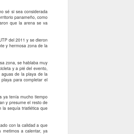
ión.
 quería ver
no sé si sea considerada
Pensé, como
territorio panameño, como
 más rápido
caron que la arena se va
, yo, en mi
 de nuestra
a UTP del 2011 y se dieron
e animales
ante y hermosa zona de la
mo estamos.
s derechos
e di cuenta
 esa zona, se hablaba muy
venes de mi
icleta y a pié del evento,
í y apliqué
aguas de la playa de la
e esta para
a playa para completar el
i no en lo
conciencia
ás ya tenía mucho tiempo
 regla que
an y presume el resto de
o para este
la sequía triatlética que
óvenes, que
entro para
utado con la calidad a que
re otros”.
 metimos a calentar, ya
resar como