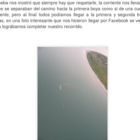
eba nos mostró que siempre hay que respetarle, la corriente nos llevab
e se separaban del camino hacia la primera boya como si de una cue
mos aprender de esta situación y brindar una mejor educación 
iente, pero al final todos podíamos llegar a la primera y segunda 
ellos en un futuro lejano, la posibilidad de progreso y bienestar
tas, en una foto interesante que nos hicieron llegar por Facebook se 
 lográbamos completar nuestro recorrido.
Publicado
1st January 2019
por
Clímido Rivero
0
Añadir un comentario