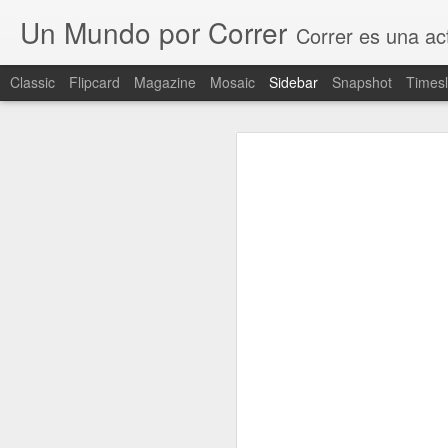
Un Mundo por Correr
Correr es una actividad que nos gusta a muchos, y
Classic
Flipcard
Magazine
Mosaic
Sidebar
Snapshot
Timesl
Reflexión de año nuevo. Mis deseos para un mejor 2019
Reflexión de 
De las caídas también se aprende
No quería que este año 2018 se 
razones ajenas a mi voluntad de
Lo primero que metí en mi equipaje hace trece años.
escrito una experiencia vivida h
ninguna publicación.
La utopía de un mundo que puede ser
Estando en la lavandería, busca
retirar sus prendas al igual qu
Y lo llamaron "Sol"
mostrador con clara intención de
las intenciones del hombre para 
Para ser felices es necesario no saberlo
quedé mirando a ver si de alg
conciencia. Me equivoqué, en la 
primero que yo. En otra ocasión 
Una lucha por una gran nación
dejé continuar y de nuevo lo 
mirada y dejó que la situación 
Desapego y arraigo, las claves de un inmigrante.