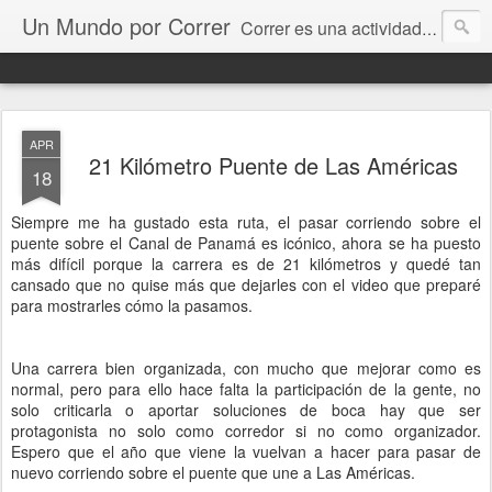
Un Mundo por Correr
Correr es una actividad que nos gusta a muchos, y al viajar, bien sea por trabajo, por placer o por una competencia, tenemos todo un mundo por correr. Acá pretendo compartir los lugares donde he corrido y espero recibir sus comentarios e historias de los suyos.
APR
21 Kilómetro Puente de Las Américas
18
Siempre me ha gustado esta ruta, el pasar corriendo sobre el
puente sobre el Canal de Panamá es icónico, ahora se ha puesto
más difícil porque la carrera es de 21 kilómetros y quedé tan
cansado que no quise más que dejarles con el video que preparé
para mostrarles cómo la pasamos.
Una carrera bien organizada, con mucho que mejorar como es
normal, pero para ello hace falta la participación de la gente, no
solo criticarla o aportar soluciones de boca hay que ser
protagonista no solo como corredor si no como organizador.
Espero que el año que viene la vuelvan a hacer para pasar de
nuevo corriendo sobre el puente que une a Las Américas.