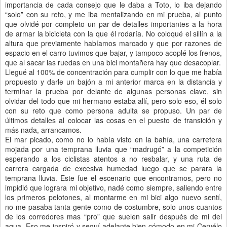
importancia de cada consejo que le daba a Toto, lo iba dejando
“solo” con su reto, y me iba mentalizando en mi prueba, al punto
que olvidé por completo un par de detalles importantes a la hora
de armar la bicicleta con la que él rodaría. No coloqué el sillín a la
altura que previamente habíamos marcado y que por razones de
espacio en el carro tuvimos que bajar, y tampoco acoplé los frenos,
que al sacar las ruedas en una bici montañera hay que desacoplar.
Llegué al 100% de concentración para cumplir con lo que me había
propuesto y darle un bajón a mi anterior marca en la distancia y
terminar la prueba por delante de algunas personas clave, sin
olvidar del todo que mi hermano estaba allí, pero solo eso, él solo
con su reto que como persona adulta se propuso. Un par de
últimos detalles al colocar las cosas en el puesto de transición y
más nada, arrancamos.
El mar picado, como no lo había visto en la bahía, una carretera
mojada por una temprana lluvia que “madrugó” a la competición
esperando a los ciclistas atentos a no resbalar, y una ruta de
carrera cargada de excesiva humedad luego que se parara la
temprana lluvia. Este fue el escenario que encontramos, pero no
impidió que lograra mi objetivo, nadé como siempre, saliendo entre
los primeros pelotones, al montarme en mi bici algo nuevo sentí,
no me pasaba tanta gente como de costumbre, solo unos cuantos
de los corredores mas “pro” que suelen salir después de mi del
agua. Eso me inspiró y seguí adelante bien cómodo en mi Cervélo