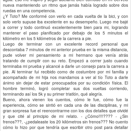
nueva manteniendo un ritmo que jamás había logrado sobre dos
ruedas en una competencia.
¿Y Toto? Me conformé con verlo en cada vuelta de la bici, y con
solo verlo supuse iba excelente en su desempeño. Luego me bajé
a correr y todo continuó excelentemente bien para mi, logrando
mantener el paso planificado por debajo de los 5 minutos el
kilómetro en los 5 kilómetros de la carrera a pie.
Luego de terminar con un excelente record personal que
descontaba 7 minutos de mi anterior prueba en la misma distancia,
pude volver mi pensamiento a mi hermano que venía atrás
tratando de cumplir con su reto. Empezó a correr justo cuando
terminaba mi prueba y alcancé a darle un consejo para la carrera a
pie. Al terminar fui recibido como de costumbre por mi familia y
acompañado de mi hija nos mandamos a ver al tío Toto a darle
ánimo sin dejar de estar preocupados por su condición física. El
hombre terminó, logró completar sus dos vueltas corriendo,
terminando así los 5k y su primer triatlón, qué alegría.
Bueno, ahora vienen los cuentos, cómo le fue, cómo fue la
experiencia, cómo se sintió en cada una de las disciplinas, y mi
gran sorpresa fue el reencontrarme con los dos detalles que olvidé
y que cité al principio de mi relato. - ¿Cómo!!!!???? - ¿Sin
frenos???, -¿pedaleaste los 20 kilómetros sin frenos??? No cuento
cómo lo hizo por que tendría que escribir otro post para detallar