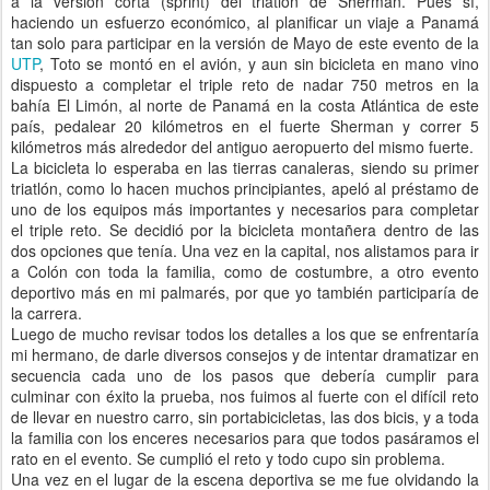
a la versión corta (sprint) del triatlón de Sherman. Pues sí,
haciendo un esfuerzo económico, al planificar un viaje a Panamá
tan solo para participar en la versión de Mayo de este evento de la
UTP
, Toto se montó en el avión, y aun sin bicicleta en mano vino
dispuesto a completar el triple reto de nadar 750 metros en la
bahía El Limón, al norte de Panamá en la costa Atlántica de este
país, pedalear 20 kilómetros en el fuerte Sherman y correr 5
kilómetros más alrededor del antiguo aeropuerto del mismo fuerte.
La bicicleta lo esperaba en las tierras canaleras, siendo su primer
triatlón, como lo hacen muchos principiantes, apeló al préstamo de
uno de los equipos más importantes y necesarios para completar
el triple reto. Se decidió por la bicicleta montañera dentro de las
dos opciones que tenía. Una vez en la capital, nos alistamos para ir
a Colón con toda la familia, como de costumbre, a otro evento
deportivo más en mi palmarés, por que yo también participaría de
la carrera.
Luego de mucho revisar todos los detalles a los que se enfrentaría
mi hermano, de darle diversos consejos y de intentar dramatizar en
secuencia cada uno de los pasos que debería cumplir para
culminar con éxito la prueba, nos fuimos al fuerte con el difícil reto
de llevar en nuestro carro, sin portabicicletas, las dos bicis, y a toda
la familia con los enceres necesarios para que todos pasáramos el
rato en el evento. Se cumplió el reto y todo cupo sin problema.
Una vez en el lugar de la escena deportiva se me fue olvidando la