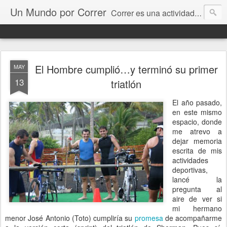
Un Mundo por Correr
Correr es una actividad que nos gusta a muchos, y al viajar, bien sea por trabajo, por placer o por una competencia, tenemos todo un mundo por correr. Acá pretendo compartir los lugares donde he corrido y espero recibir sus comentarios e historias de los suyos.
El Hombre cumplió…y terminó su primer
MAY
13
triatlón
El año pasado,
en este mismo
espacio, donde
me atrevo a
dejar memoria
escrita de mis
actividades
deportivas,
lancé la
pregunta al
aire de ver si
mi hermano
menor José Antonio (Toto) cumpliría su
promesa
de acompañarme