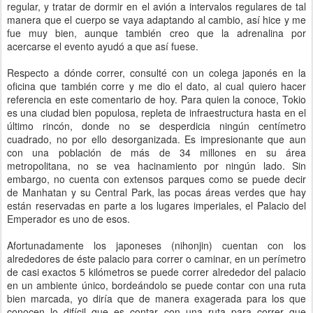
regular, y tratar de dormir en el avión a intervalos regulares de tal
manera que el cuerpo se vaya adaptando al cambio, así hice y me
fue muy bien, aunque también creo que la adrenalina por
acercarse el evento ayudó a que así fuese.
Respecto a dónde correr, consulté con un colega japonés en la
oficina que también corre y me dio el dato, al cual quiero hacer
referencia en este comentario de hoy. Para quien la conoce, Tokio
es una ciudad bien populosa, repleta de infraestructura hasta en el
último rincón, donde no se desperdicia ningún centímetro
cuadrado, no por ello desorganizada. Es impresionante que aun
con una población de más de 34 millones en su área
metropolitana, no se vea hacinamiento por ningún lado. Sin
embargo, no cuenta con extensos parques como se puede decir
de Manhatan y su Central Park, las pocas áreas verdes que hay
están reservadas en parte a los lugares imperiales, el Palacio del
Emperador es uno de esos.
Afortunadamente los japoneses (nihonjin) cuentan con los
alrededores de éste palacio para correr o caminar, en un perímetro
de casi exactos 5 kilómetros se puede correr alrededor del palacio
en un ambiente único, bordeándolo se puede contar con una ruta
bien marcada, yo diría que de manera exagerada para los que
conocen lo difícil que es contar con una ruta para correr que